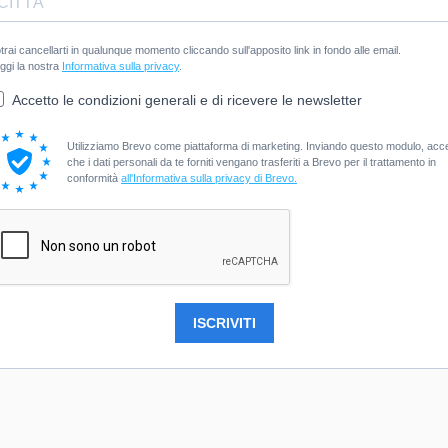
trai cancellarti in qualunque momento cliccando sull'apposito link in fondo alle email.
ggi la nostra
Informativa sulla privacy
.
Accetto le condizioni generali e di ricevere le newsletter
Utilizziamo Brevo come piattaforma di marketing. Inviando questo modulo, acce
che i dati personali da te forniti vengano trasferiti a Brevo per il trattamento in
conformità
all'Informativa sulla privacy di Brevo.
ISCRIVITI